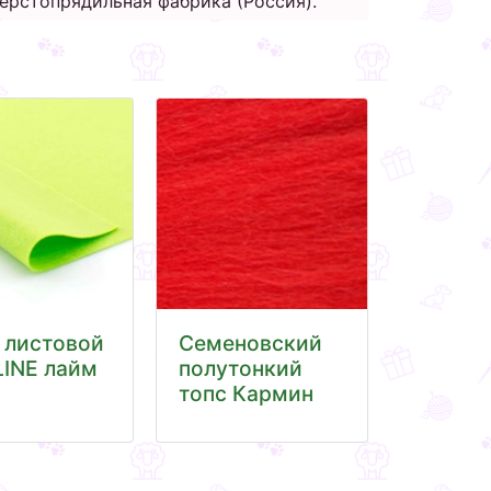
ерстопрядильная фабрика (Россия).
 листовой
Семеновский
INE лайм
полутонкий
топс Кармин