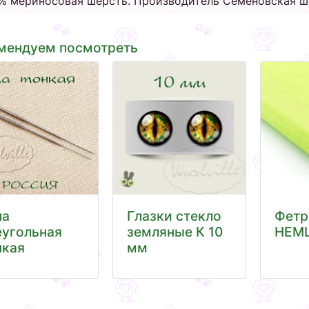
% мериносовая шерсть. Производитель Семёновская ш
мендуем посмотреть
ла
Глазки стекло
Фетр
еугольная
земляные К 10
HEML
нкая
мм