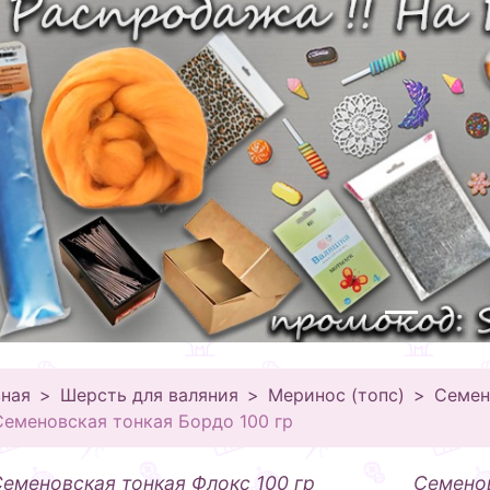
вная
Шерсть для валяния
Меринос (топс)
Семен
Семеновская тонкая Бордо 100 гр
еменовская тонкая Флокс 100 гр
Семенов