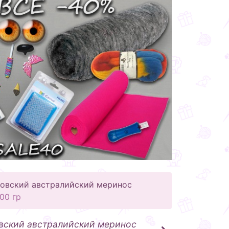
овский австралийский меринос
00 гр
вский австралийский меринос