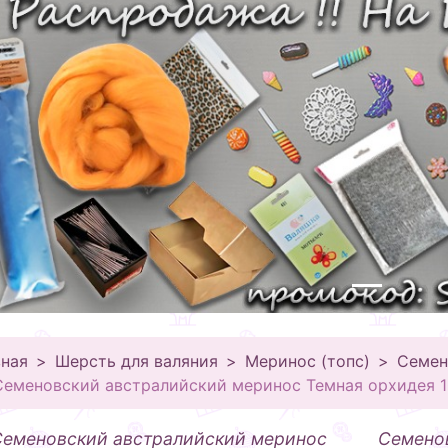
вная
Шерсть для валяния
Меринос (топс)
Семен
Семеновский австралийский меринос Темная орхидея 1
Семеновский австралийский меринос
Семено