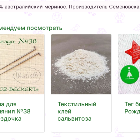
% австралийский меринос. Производитель Семёновская
мендуем посмотреть
ла для
Текстильный
Тег б
ляния №38
клей
Рожд
ездочка
сальвитоза