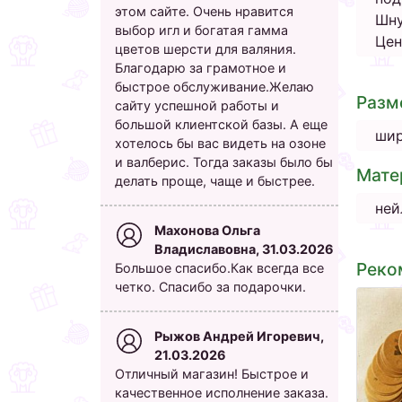
этом сайте. Очень нравится
Шну
выбор игл и богатая гамма
Цен
цветов шерсти для валяния.
Благодарю за грамотное и
быстрое обслуживание.Желаю
Разм
сайту успешной работы и
большой клиентской базы. А еще
шир
хотелось бы вас видеть на озоне
и валберис. Тогда заказы было бы
Мате
делать проще, чаще и быстрее.
ней
Махонова Ольга
Владиславовна, 31.03.2026
Реко
Большое спасибо.Как всегда все
четко. Спасибо за подарочки.
Рыжов Андрей Игоревич,
21.03.2026
Отличный магазин! Быстрое и
качественное исполнение заказа.