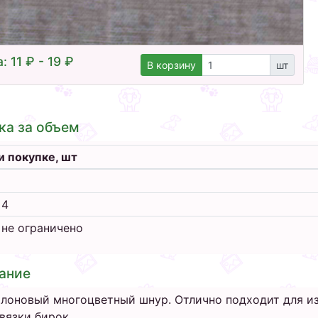
: 11 ₽ - 19 ₽
В корзину
шт
ка за объем
и покупке, шт
 4
 не ограничено
ание
лоновый многоцветный шнур. Отлично подходит для из
вязки бирок.