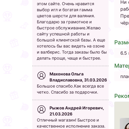
Ни 
этом сайте. Очень нравится
раб
выбор игл и богатая гамма
Пре
цветов шерсти для валяния.
Благодарю за грамотное и
чёр
быстрое обслуживание.Желаю
сайту успешной работы и
большой клиентской базы. А еще
Разм
хотелось бы вас видеть на озоне
и валберис. Тогда заказы было бы
6.5
делать проще, чаще и быстрее.
Мате
Махонова Ольга
пла
Владиславовна, 31.03.2026
Большое спасибо.Как всегда все
четко. Спасибо за подарочки.
Реко
Рыжов Андрей Игоревич,
21.03.2026
Отличный магазин! Быстрое и
качественное исполнение заказа.