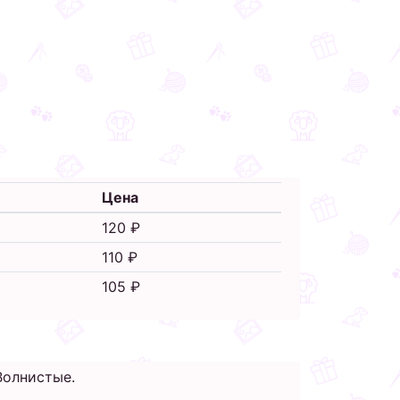
Цена
120 ₽
110 ₽
105 ₽
Волнистые.