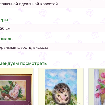
ершенной идеальной красотой.
еры
50 см
риалы
уральная шерсть, вискоза
мендуем посмотреть