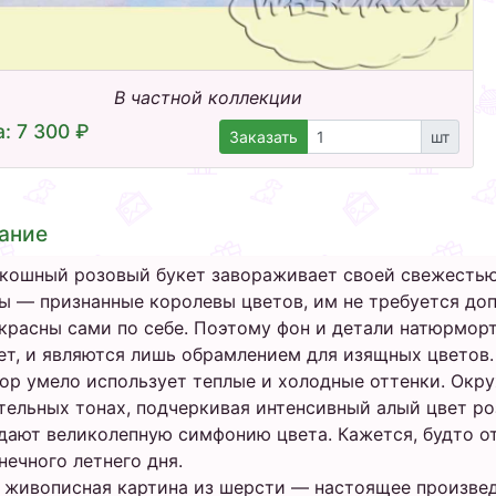
В частной коллекции
: 7 300 ₽
Заказать
шт
ание
кошный розовый букет завораживает своей свежесть
ы — признанные королевы цветов, им не требуется до
красны сами по себе. Поэтому фон и детали натюрморт
ет, и являются лишь обрамлением для изящных цветов.
ор умело использует теплые и холодные оттенки. Окр
тельных тонах, подчеркивая интенсивный алый цвет ро
дают великолепную симфонию цвета. Кажется, будто от
нечного летнего дня.
 живописная картина из шерсти — настоящее произвед