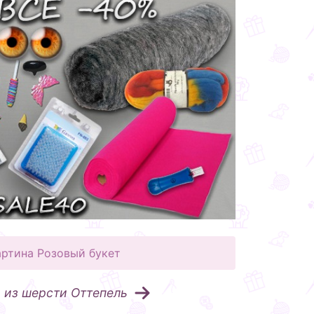
артина Розовый букет
 из шерсти Оттепель