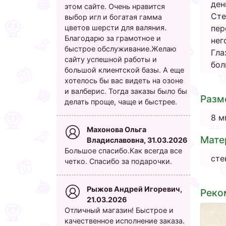
ден
этом сайте. Очень нравится
Сте
выбор игл и богатая гамма
цветов шерсти для валяния.
пер
Благодарю за грамотное и
нег
быстрое обслуживание.Желаю
Гла
сайту успешной работы и
бол
большой клиентской базы. А еще
хотелось бы вас видеть на озоне
и валберис. Тогда заказы было бы
Разм
делать проще, чаще и быстрее.
8 м
Махонова Ольга
Мате
Владиславовна, 31.03.2026
Большое спасибо.Как всегда все
сте
четко. Спасибо за подарочки.
Рыжов Андрей Игоревич,
Реко
21.03.2026
Отличный магазин! Быстрое и
качественное исполнение заказа.