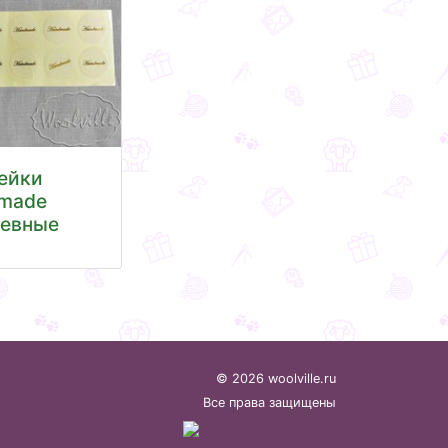
ейки
made
евные
© 2026 woolville.ru
Все права защищены