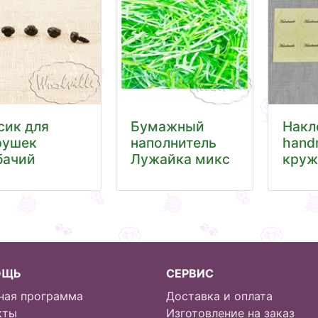
сик для
Бумажный
Накл
рушек
наполнитель
hand
бачий
Лужайка микс
круж
ОЩЬ
СЕРВИС
ная программа
Доставка и оплата
кты
Изготовление на заказ