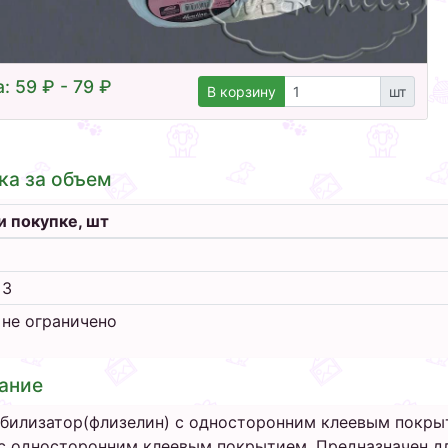
: 59 ₽ - 79 ₽
В корзину
шт
ка за объем
и покупке, шт
 3
 не ограничено
ание
билизатор(флизелин) с односторонним клеевым покрыт
с односторонним клеевым покрытием. Предназначен д