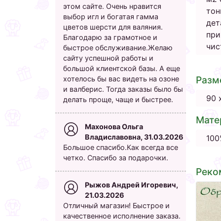
этом сайте. Очень нравится
тон
выбор игл и богатая гамма
дет
цветов шерсти для валяния.
при
Благодарю за грамотное и
чис
быстрое обслуживание.Желаю
сайту успешной работы и
большой клиентской базы. А еще
Разм
хотелось бы вас видеть на озоне
и валберис. Тогда заказы было бы
90 
делать проще, чаще и быстрее.
Мате
Махонова Ольга
Владиславовна, 31.03.2026
100
Большое спасибо.Как всегда все
четко. Спасибо за подарочки.
Реко
Рыжов Андрей Игоревич,
21.03.2026
Отличный магазин! Быстрое и
качественное исполнение заказа.