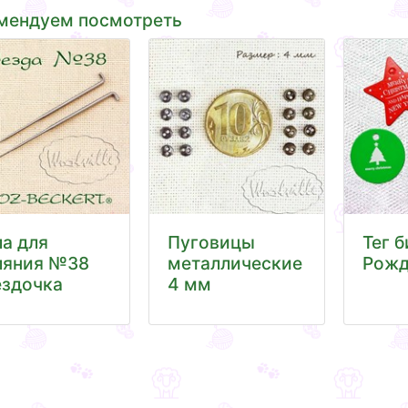
мендуем посмотреть
ла для
Пуговицы
Тег б
ляния №38
металлические
Рожд
ездочка
4 мм