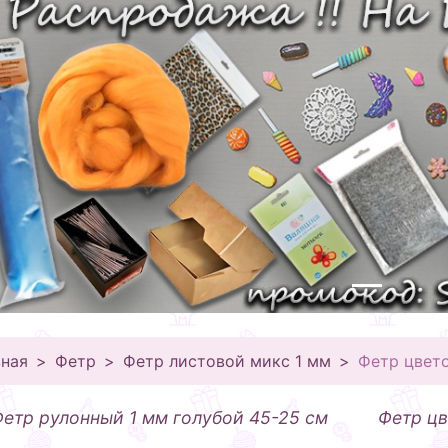
вная
Фетр
Фетр листовой микс 1 мм
Фетр цвет
етр рулонный 1 мм голубой 45-25 см
Фетр цв